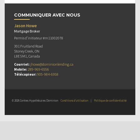
COMMUNIQUER AVEC NOUS
Jason Howe
Mortgage Broker
Permis d’initiateur #m11002078
301 Fruitland Road
Stoney Creek, ON
L8E 5M1, Canada
Courriel:
jhowe@dominionlending.ca
Mobile:
289-969-6556
Télécopieur:
905-984-6958
© 2026 Centres Hypothécaires Dominion
Conditions d’utilisation
|
Politique de confidentialité