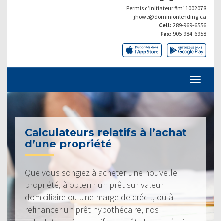
Permis d’initiateur #m11002078
jhowe@dominionlending.ca
Cell:
289-969-6556
Fax:
905-984-6958
Calculateurs relatifs à l’achat
d’une propriété
Que vous songiez à acheter une nouvelle
propriété, à obtenir un prêt sur valeur
domiciliaire ou une marge de crédit, ou à
refinancer un prêt hypothécaire, nos