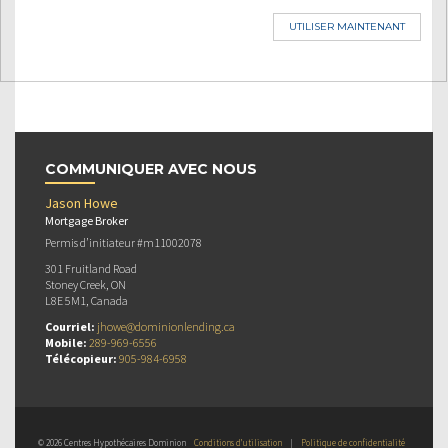
UTILISER MAINTENANT
COMMUNIQUER AVEC NOUS
Jason Howe
Mortgage Broker
Permis d’initiateur #m11002078
301 Fruitland Road
Stoney Creek, ON
L8E 5M1, Canada
Courriel:
jhowe@dominionlending.ca
Mobile:
289-969-6556
Télécopieur:
905-984-6958
© 2026 Centres Hypothécaires Dominion
Conditions d’utilisation
|
Politique de confidentialité